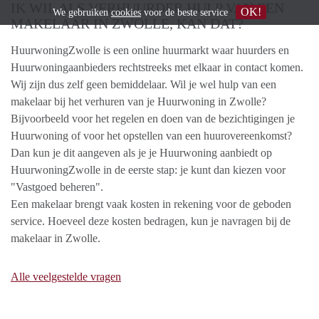
IK WIL ALS VERHUURDER HULP VAN EEN
OK!
We gebruiken
cookies
voor de beste service
MAKELAAR IN ZWOLLE, KAN DAT?
HuurwoningZwolle is een online huurmarkt waar huurders en
Huurwoningaanbieders rechtstreeks met elkaar in contact komen.
Wij zijn dus zelf geen bemiddelaar. Wil je wel hulp van een
makelaar bij het verhuren van je Huurwoning in Zwolle?
Bijvoorbeeld voor het regelen en doen van de bezichtigingen je
Huurwoning of voor het opstellen van een huurovereenkomst?
Dan kun je dit aangeven als je je Huurwoning aanbiedt op
HuurwoningZwolle in de eerste stap: je kunt dan kiezen voor
"Vastgoed beheren".
Een makelaar brengt vaak kosten in rekening voor de geboden
service. Hoeveel deze kosten bedragen, kun je navragen bij de
makelaar in Zwolle.
Alle veelgestelde vragen