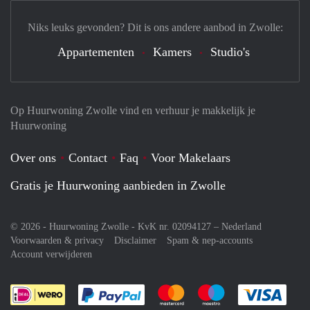
Niks leuks gevonden? Dit is ons andere aanbod in Zwolle:
Appartementen
Kamers
Studio's
Op Huurwoning Zwolle vind en verhuur je makkelijk je
Huurwoning
Over ons
Contact
Faq
Voor Makelaars
Gratis je Huurwoning aanbieden in Zwolle
© 2026 - Huurwoning Zwolle - KvK nr. 02094127 –
Nederland
Voorwaarden & privacy
Disclaimer
Spam & nep-accounts
Account verwijderen
Je rekent gemakkelijk af met Paypal
Je rekent gemakkelijk af met M
Je rekent gemakkelij
Je re