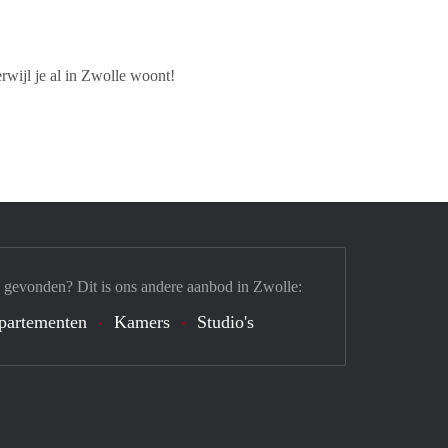
wijl je al in Zwolle woont!
 gevonden? Dit is ons andere aanbod in Zwolle:
partementen
Kamers
Studio's