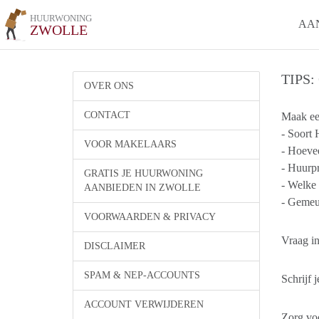
HUURWONING
AA
ZWOLLE
TIPS
OVER ONS
CONTACT
Maak ee
- Soort
VOOR MAKELAARS
- Hoeve
- Huurpri
GRATIS JE HUURWONING
- Welke 
AANBIEDEN IN ZWOLLE
- Gemeub
VOORWAARDEN & PRIVACY
Vraag in
DISCLAIMER
SPAM & NEP-ACCOUNTS
Schrijf 
ACCOUNT VERWIJDEREN
Zorg voo