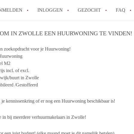
NMELDEN
INLOGGEN
GEZOCHT
FAQ
: OM IN ZWOLLE EEN HUURWONING TE VINDEN!
How to translate HuurwoningZwolle!
Wat is HuurwoningZwolle?
n zoekopdracht voor je Huurwoning!
 Huurwoning
Hoeveel kost het om te reageren op een 
el M2
Wat is de privacyverklaring van Huurwo
js incl. of excl.
Berekent HuurwoningZwolle
wijk/buurt in Zwolle
makelaarsvergoeding/bemiddelingsvergoe
ileerd /Gestoffeerd
Alle veelgestelde vragen
 je kennissenkring of er nog een Huurwoning beschikbaar is!
je in bij meerdere verhuurmakelaars in Zwolle!
r een juist budget! (elke maand moet je dit namelijk betalen)