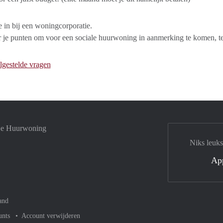
je in bij een woningcorporatie.
 je punten om voor een sociale huurwoning in aanmerking te komen, ter
lgestelde vragen
 je Huurwoning
Niks leuks
Ap
and
unts
Account verwijderen