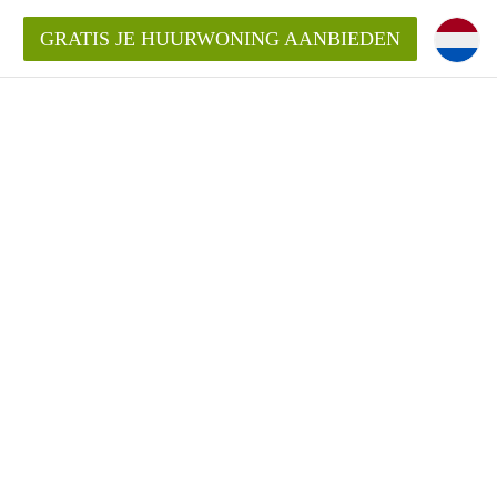
GRATIS JE HUURWONING AANBIEDEN
Huurwoning in Zwolle?
ningZwolle?
ding?