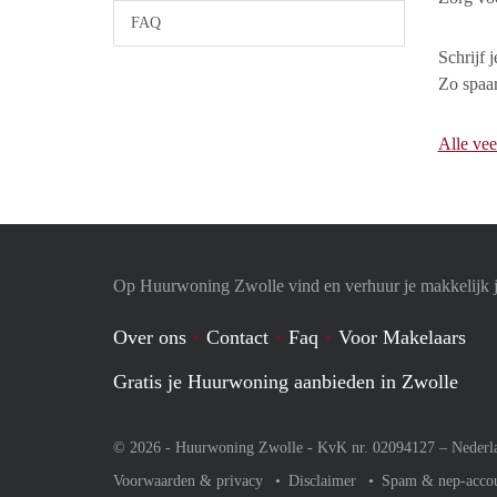
FAQ
Schrijf 
Zo spaar
Alle vee
Op Huurwoning Zwolle vind en verhuur je makkelijk
Over ons
Contact
Faq
Voor Makelaars
Gratis je Huurwoning aanbieden in Zwolle
© 2026 - Huurwoning Zwolle - KvK nr. 02094127 –
Nederl
Voorwaarden & privacy
Disclaimer
Spam & nep-acco