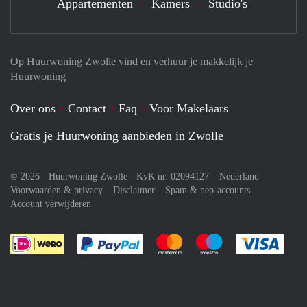
Appartementen
Kamers
Studio's
Op Huurwoning Zwolle vind en verhuur je makkelijk je
Huurwoning
Over ons
Contact
Faq
Voor Makelaars
Gratis je Huurwoning aanbieden in Zwolle
© 2026 - Huurwoning Zwolle - KvK nr. 02094127 –
Nederland
Voorwaarden & privacy
Disclaimer
Spam & nep-accounts
Account verwijderen
Je rekent gemakkelijk af met Paypal
Je rekent gemakkelijk af met M
Je rekent gemakkelij
Je re