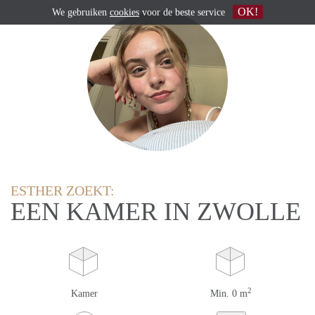
OK!
We gebruiken
cookies
voor de beste service
ESTHER ZOEKT:
EEN KAMER IN ZWOLLE
2
Kamer
Min. 0 m