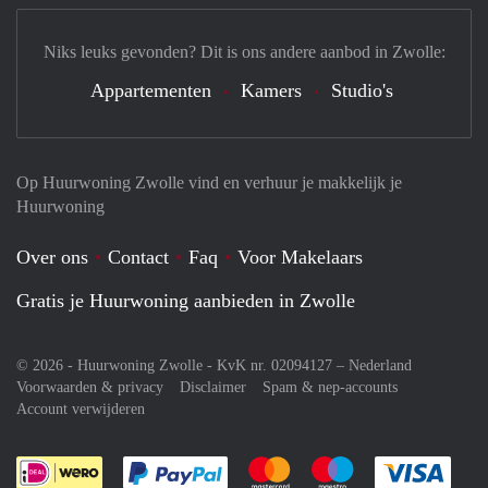
Niks leuks gevonden? Dit is ons andere aanbod in Zwolle:
Appartementen
Kamers
Studio's
Op Huurwoning Zwolle vind en verhuur je makkelijk je
Huurwoning
Over ons
Contact
Faq
Voor Makelaars
Gratis je Huurwoning aanbieden in Zwolle
© 2026 - Huurwoning Zwolle - KvK nr. 02094127 –
Nederland
Voorwaarden & privacy
Disclaimer
Spam & nep-accounts
Account verwijderen
Je rekent gemakkelijk af met Paypal
Je rekent gemakkelijk af met M
Je rekent gemakkelij
Je re