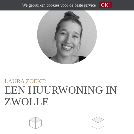
OK!
We gebruiken
cookies
voor de beste service
LAURA ZOEKT:
EEN HUURWONING IN
ZWOLLE