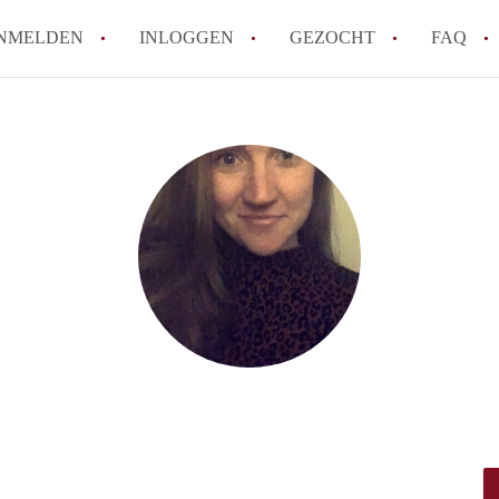
NMELDEN
INLOGGEN
GEZOCHT
FAQ
How to translate HuurwoningZwolle!
Wat is HuurwoningZwolle?
Hoeveel kost het om te reageren op een 
Wat is de privacyverklaring van Huurwo
Berekent HuurwoningZwolle
makelaarsvergoeding/bemiddelingsvergoe
Alle veelgestelde vragen