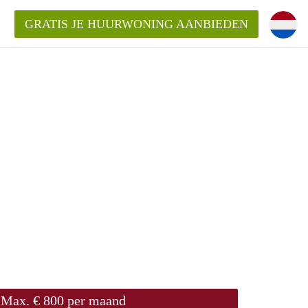
GRATIS JE HUURWONING AANBIEDEN
Huurwoning in Zwolle?
ningZwolle?
ding?
Max. € 800 per maand