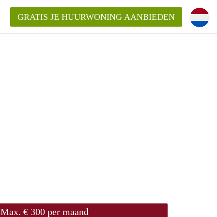
GRATIS JE HUURWONING AANBIEDEN
Huurwoning in Zwolle?
ningZwolle?
ding?
Max. € 300 per maand