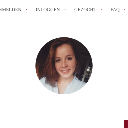
NMELDEN
INLOGGEN
GEZOCHT
FAQ
How to translate HuurwoningZwolle!
Wat is HuurwoningZwolle?
Hoeveel kost het om te reageren op een 
Wat is de privacyverklaring van Huurwo
Berekent HuurwoningZwolle
makelaarsvergoeding/bemiddelingsvergoe
Alle veelgestelde vragen