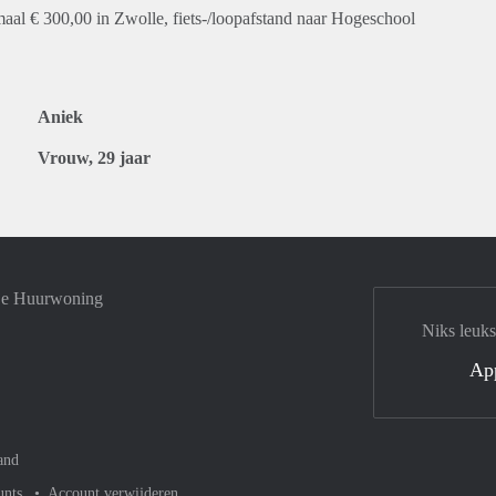
al € 300,00 in Zwolle, fiets-/loopafstand naar Hogeschool
Aniek
Vrouw, 29 jaar
 je Huurwoning
Niks leuks
Ap
and
unts
Account verwijderen