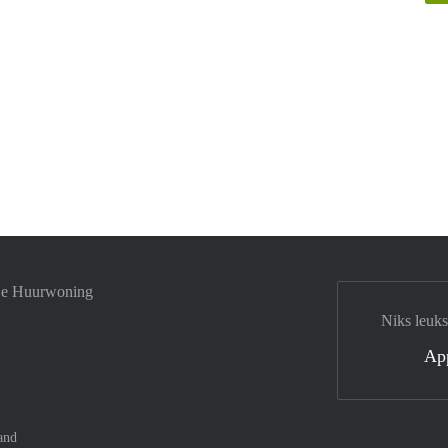
 je Huurwoning
Niks leuks
Ap
and