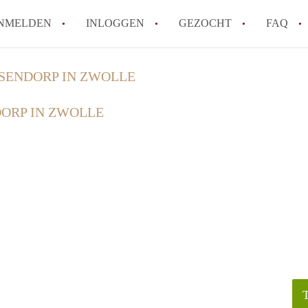
NMELDEN
INLOGGEN
GEZOCHT
FAQ
SENDORP IN ZWOLLE
How to translate HuurwoningZwolle!
ORP IN ZWOLLE
Wat is HuurwoningZwolle?
Hoeveel kost het om te reageren op een 
Wat is de privacyverklaring van Huurwo
Berekent HuurwoningZwolle
makelaarsvergoeding/bemiddelingsvergoe
Alle veelgestelde vragen