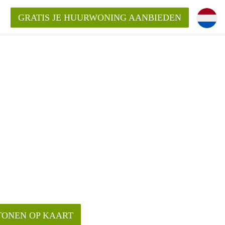
GRATIS JE HUURWONING AANBIEDEN
Huurwoning in Zwolle?
ningZwolle?
ding?
TONEN OP KAART