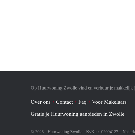
Op Huurwoning Zwolle vind en verhuur je makkelijk
Over ons
Contact
Faq
Voor Makelaars
Gratis je Huurwoning aanbieden in Zwolle
© 2026 - Huurwoning Zwolle - KvK nr. 02094127 –
Nederl