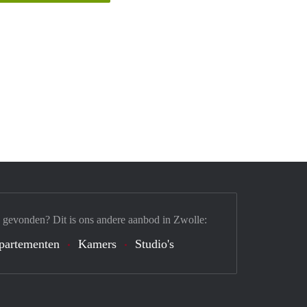
 gevonden? Dit is ons andere aanbod in Zwolle:
partementen
Kamers
Studio's